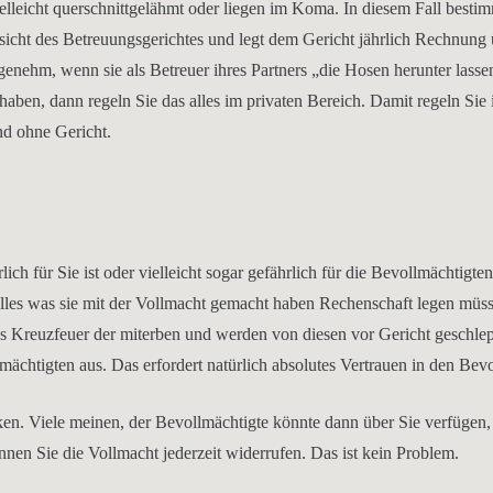
lleicht querschnittgelähmt oder liegen im Koma. In diesem Fall bestim
icht des Betreuungsgerichtes und legt dem Gericht jährlich Rechnung ü
genehm, wenn sie als Betreuer ihres Partners „die Hosen herunter lasse
aben, dann regeln Sie das alles im privaten Bereich. Damit regeln Sie
nd ohne Gericht.
rlich für Sie ist oder vielleicht sogar gefährlich für die Bevollmächtigte
alles was sie mit der Vollmacht gemacht haben Rechenschaft legen mü
ins Kreuzfeuer der miterben und werden von diesen vor Gericht geschlepp
mächtigten aus. Das erfordert natürlich absolutes Vertrauen in den Bev
denken. Viele meinen, der Bevollmächtigte könnte dann über Sie verfügen
nen Sie die Vollmacht jederzeit widerrufen. Das ist kein Problem.