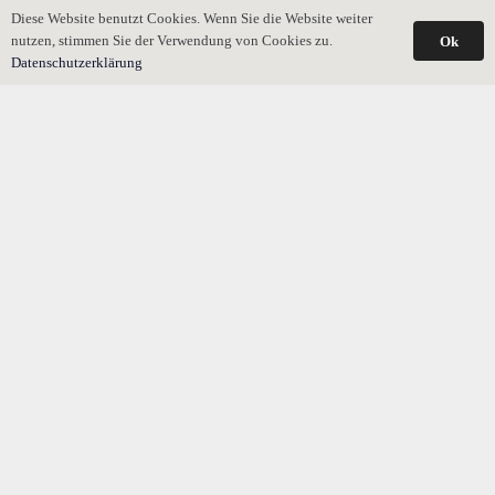
Diese Website benutzt Cookies. Wenn Sie die Website weiter
nutzen, stimmen Sie der Verwendung von Cookies zu.
Ok
Datenschutzerklärung
Was passiert, wenn Testament nicht handgeschrieben ist?