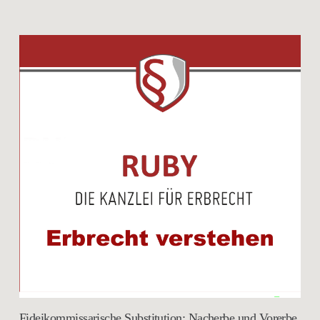
Fideikommissarische Substitution: Nacherbe und Vorerbe