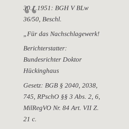
30.1.1951:
BGH V BLw
36/50, Beschl.
„Für das Nachschlagewerk!
Berichterstatter:
Bundesrichter Doktor
Hückinghaus
Gesetz: BGB § 2040, 2038,
745, RPschO §§ 3 Abs. 2, 6,
MilRegVO Nr. 84 Art. VII Z.
21 c.