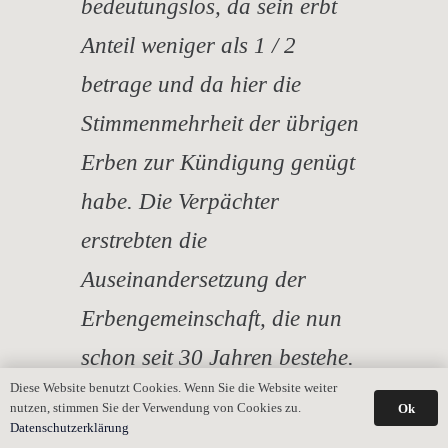
bedeutungslos, da sein erbt
Anteil weniger als 1 / 2
betrage und da hier die
Stimmenmehrheit der übrigen
Erben zur Kündigung genügt
habe. Die Verpächter
erstrebten die
Auseinandersetzung der
Erbengemeinschaft, die nun
schon seit 30 Jahren bestehe.
Diese Website benutzt Cookies. Wenn Sie die Website weiter
Ihre Auflöung müsse gefördert
nutzen, stimmen Sie der Verwendung von Cookies zu.
Ok
Datenschutzerklärung
werden, zumal da die