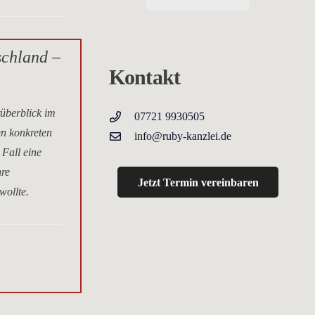
schland –
Kontakt
tüberblick im
07721 9930505
en konkreten
info@ruby-kanzlei.de
 Fall eine
hre
Jetzt Termin vereinbaren
wollte.