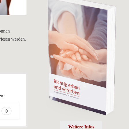
können
wiesen werden.
en.
0
Weitere Infos