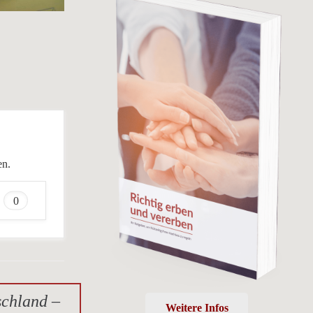
en.
0
schland –
Weitere Infos