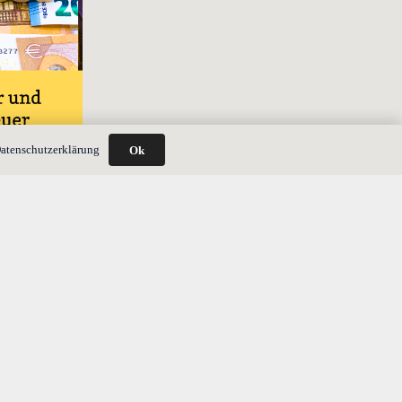
atenschutzerklärung
Ok
st nach § 10