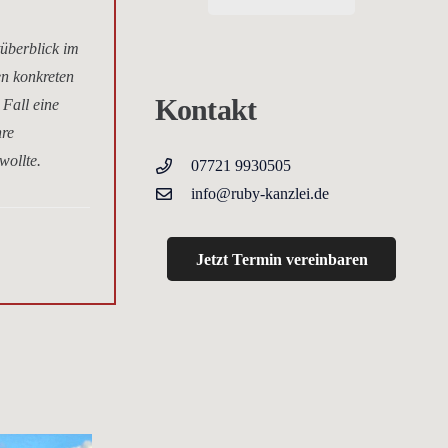
tüberblick im
en konkreten
Kontakt
 Fall eine
hre
wollte.
07721 9930505
info@ruby-kanzlei.de
Jetzt Termin vereinbaren