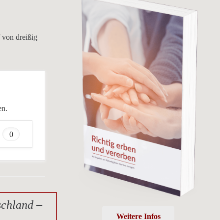
 von dreißig
en.
0
schland –
Weitere Infos