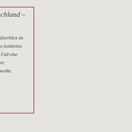
schland –
tüberblick im
en konkreten
 Fall eine
hre
wollte.