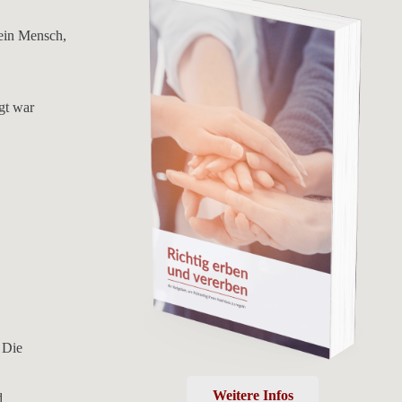
 ein Mensch,
ugt war
 Die
Weitere Infos
d