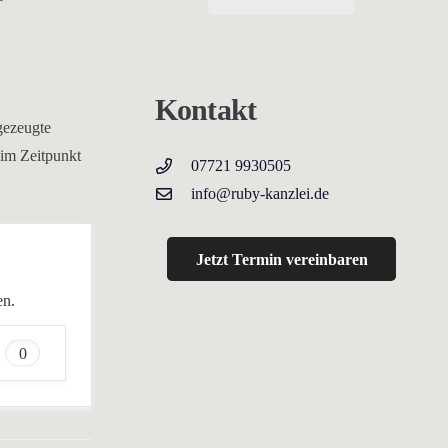
Kontakt
 gezeugte
 im Zeitpunkt
07721 9930505
info@ruby-kanzlei.de
Jetzt Termin vereinbaren
en.
0