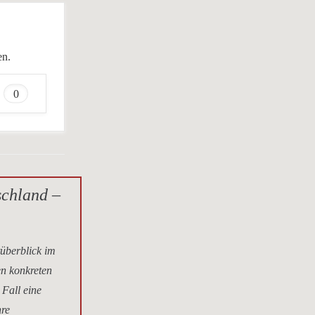
en.
0
schland –
tüberblick im
en konkreten
 Fall eine
hre