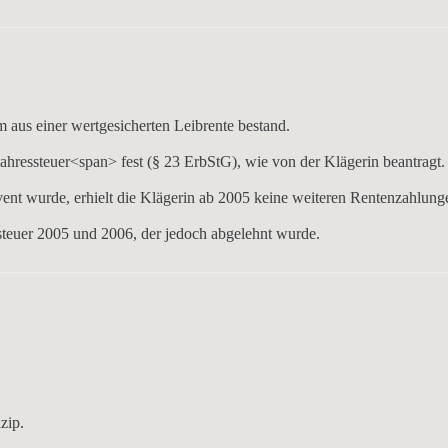
em aus einer
wertgesicherten Leibrente
bestand.
Jahressteuer
<span> fest (
§ 23 ErbStG
), wie von der Klägerin beantragt.
vent
wurde, erhielt die Klägerin ab
2005
keine weiteren Rentenzahlung
ssteuer 2005 und 2006
, der jedoch
abgelehnt
wurde.
nzip
.