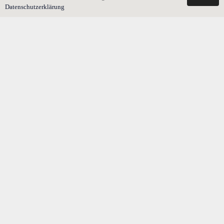
Datenschutzerklärung
Was kostet der Testamentsvollstrecker ? Mit Beispiel