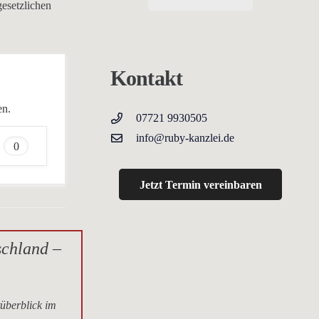
gesetzlichen
Kontakt
en.
07721 9930505
info@ruby-kanzlei.de
0
Jetzt Termin vereinbaren
schland –
tüberblick im