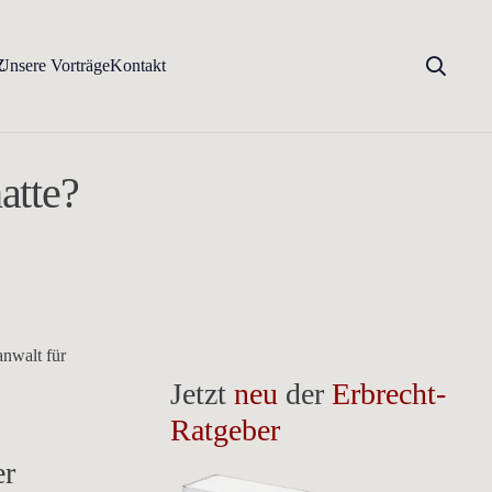
Z
Unsere Vorträge
Kontakt
atte?
anwalt für
Jetzt
neu
der
Erbrecht-
Ratgeber
er