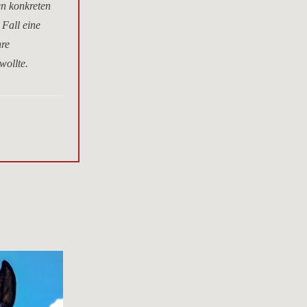
en konkreten
 Fall eine
hre
wollte.