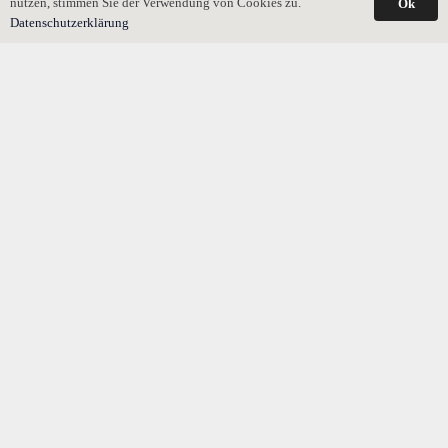
nutzen, stimmen Sie der Verwendung von Cookies zu.
Ok
Datenschutzerklärung
Hausgeldschulden gegen Testamentsvollstrecker geltend
machen