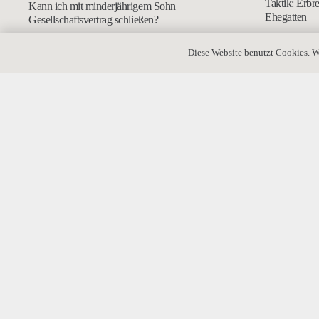
Taktik: Erbr
Kann ich mit minderjährigem Sohn
Ehegatten
Gesellschaftsvertrag schließen?
Diese Website benutzt Cookies. W
Prüfungskatalog für die
Unternehmensnachfolge
Erbschaftste
Vermächtnis