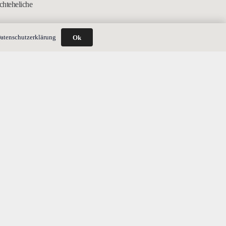
chteheliche
atenschutzerklärung
Ok
) einfach