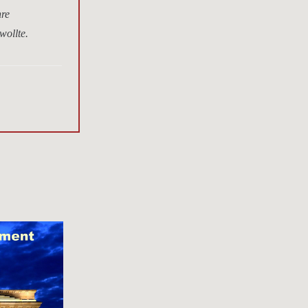
hre
wollte.