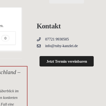
Kontakt
en.
0
07721 9930505
info@ruby-kanzlei.de
Jetzt Termin vereinbaren
schland –
tüberblick im
en konkreten
 Fall eine