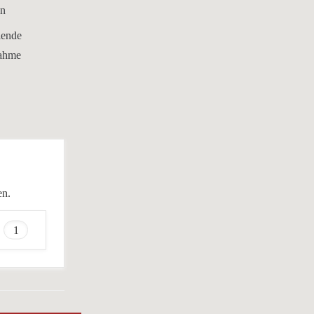
en
iende
nahme
en.
1