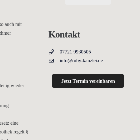
so auch mit
Kontakt
nehmer
07721 9930505
info@ruby-kanzlei.de
Jetzt Termin vereinbaren
eilig wieder
erung
esetz eine
pothek regelt §