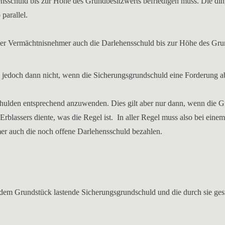
sschuld bis zur Höhe des Grundbesitzwerts befriedigen muss. Die din
parallel.
 der Vermächtnisnehmer auch die Darlehensschuld bis zur Höhe des Gru
 jedoch dann nicht, wenn die Sicherungsgrundschuld eine Forderung ab
.
lden entsprechend anzuwenden. Dies gilt aber nur dann, wenn die G
rblassers diente, was die Regel ist. In aller Regel muss also bei einem
er auch die noch offene Darlehensschuld bezahlen.
f dem Grundstück lastende Sicherungsgrundschuld und die durch sie ges