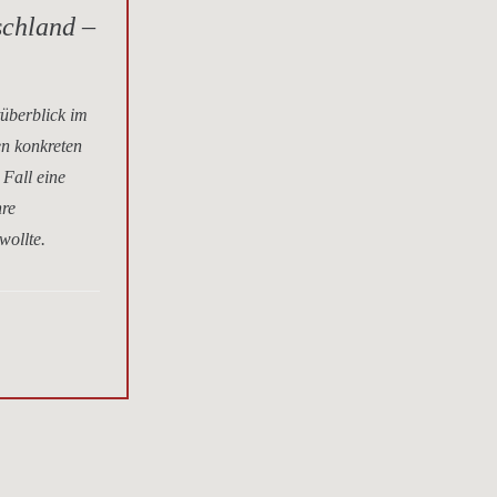
schland –
tüberblick im
en konkreten
 Fall eine
hre
wollte.