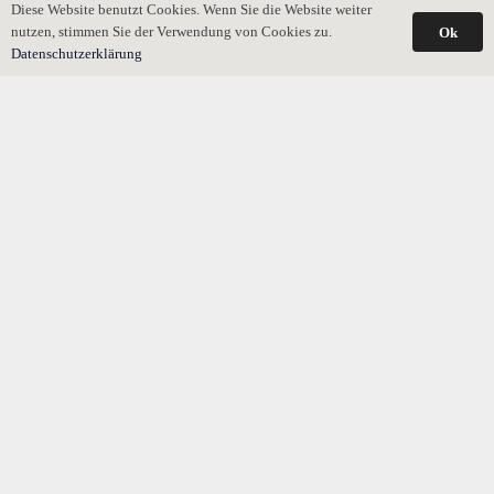
Diese Website benutzt Cookies. Wenn Sie die Website weiter
nutzen, stimmen Sie der Verwendung von Cookies zu.
Ok
Datenschutzerklärung
Erbschaft: Wer bekommt sie, wenn sie ausgeschlagen
wird?