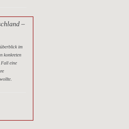
schland –
tüberblick im
en konkreten
 Fall eine
hre
wollte.