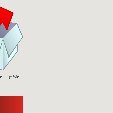
chenkung: Wie
n