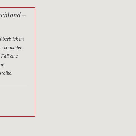
schland –
tüberblick im
en konkreten
 Fall eine
hre
wollte.