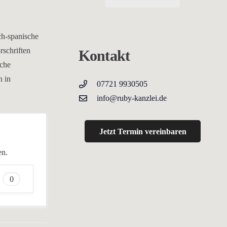
ch-spanische
schriften
Kontakt
iche
n in
07721 9930505
info@ruby-kanzlei.de
Jetzt Termin vereinbaren
en.
0