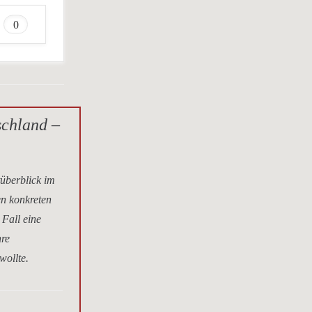
0
schland –
tüberblick im
en konkreten
 Fall eine
hre
wollte.