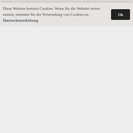
Diese Website benutzt Cookies. Wenn Sie die Website weiter
nutzen, stimmen Sie der Verwendung von Cookies zu.
Ok
Datenschutzerklärung
Alte Testamente vor dem 17.8.2015 im Europäischen
Erbrecht