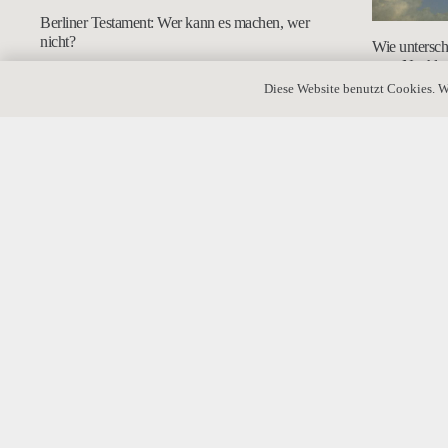
Berliner Testament: Wer kann es machen, wer
nicht?
Wie untersch
vom Nachlas
Diese Website benutzt Cookies. W
„Brieftestament“: Geht das?
Auf