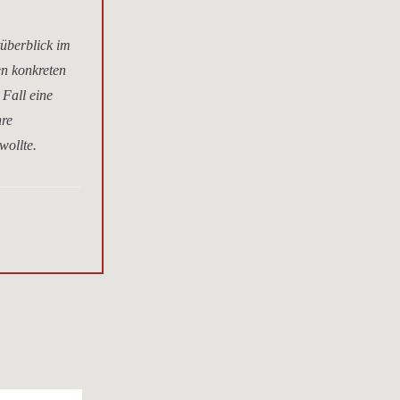
tüberblick im
en konkreten
 Fall eine
hre
wollte.