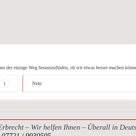
ür uns der einzige Weg herauszufinden, ob wir etwas besser machen könn
1
Nein
rbrecht – Wir helfen Ihnen – Überall in Deut
.
07721 / 9930505