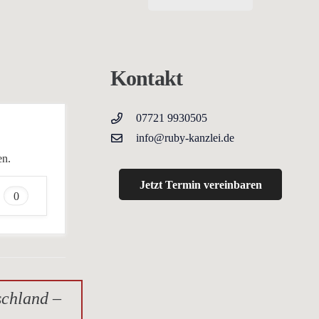
Kontakt
07721 9930505
info@ruby-kanzlei.de
en.
Jetzt Termin vereinbaren
0
schland –