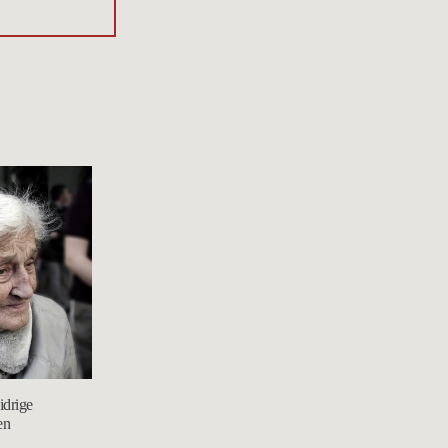
idrige
en