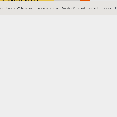
enn Sie die Website weiter nutzen, stimmen Sie der Verwendung von Cookies zu.
D
uer: Wieviel müssen Geschwister
Muss ich mein Testament mit Vo
Nachnamen unterschreiben?
Was ist des Testamentsvollstreck
Pflicht?
ll der Hofeigenschaft bei
ellung