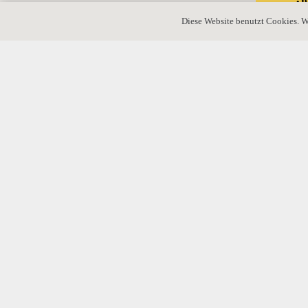
Diese Website benutzt Cookies. W
Erbschaftste
zahlen?
HöfeO: Wegfa
Betriebseinst
Erbrecht vor 1900: Kann das noch gelten?