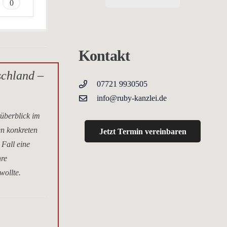
0
Kontakt
schland –
07721 9930505
info@ruby-kanzlei.de
tüberblick im
en konkreten
Jetzt Termin vereinbaren
 Fall eine
hre
wollte.