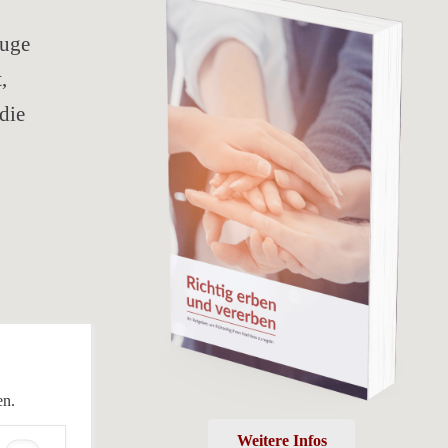
Zuge
,
die
en.
Weitere Infos