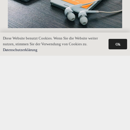
Digitales Erbe mit Checkliste – 40 Prozent sorgen schon
Diese Website benutzt Cookies. Wenn Sie die Website weiter
vor
nutzen, stimmen Sie der Verwendung von Cookies zu.
Ok
Datenschutzerklärung