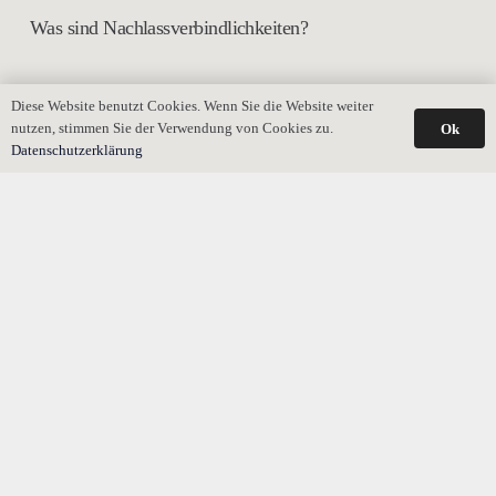
Was sind Nachlassverbindlichkeiten?
Diese Website benutzt Cookies. Wenn Sie die Website weiter
nutzen, stimmen Sie der Verwendung von Cookies zu.
Ok
Datenschutzerklärung
Warum im Erbrecht so gestritten wird: Die
Testierfähigkeit