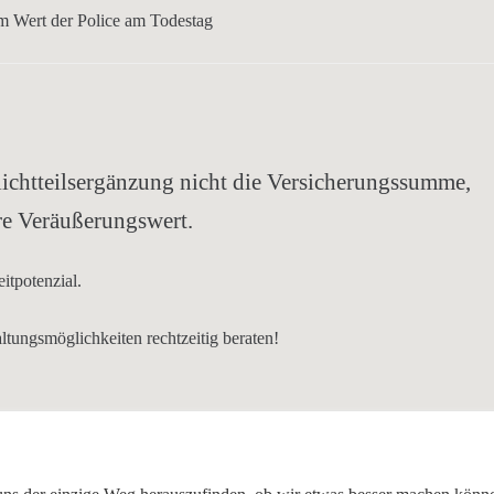
em
Wert der Police am Todestag
lichtteilsergänzung
nicht die Versicherungssumme
,
re
Veräußerungswert
.
itpotenzial
.
taltungsmöglichkeiten
rechtzeitig beraten
!