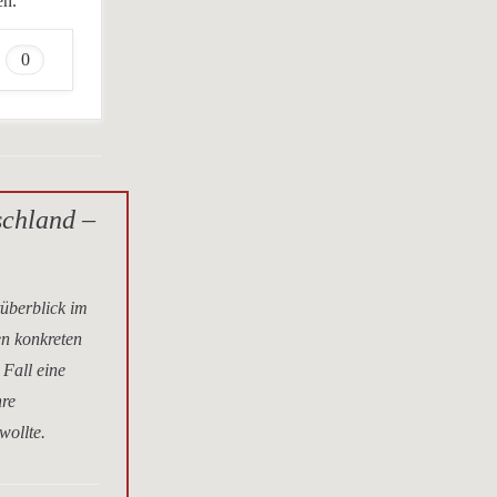
en.
0
schland –
tüberblick im
en konkreten
 Fall eine
hre
wollte.