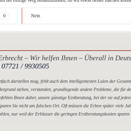
ür uns der einzige Weg herauszufinden, ob wir etwas besser machen könn
0
Nein
rbrecht – Wir helfen Ihnen – Überall in Deut
.
07721 / 9930505
nfach darstellen mag, fehlt auch dem intelligentesten Laien der Gesam
dergrund stehen, verstanden, grundlegende andere Probleme, die für d
mpfehlen Ihnen daher, unsere
günstige
Erstberatung,
bei der sie auf jeden
paren Sie nicht am falschen Ort. Oft müssen die Erben später viele Ja
hlen, nur weil der Erblasser die geringen Erstberatungskosten sparen 