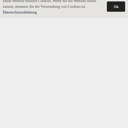
Diese Website benutzt Cookies. Wenn Sie die Website weiter
nutzen, stimmen Sie der Verwendung von Cookies zu.
Ok
Datenschutzerklärung
Erbschaftsteuer: Fallstricke beim selbst genutzten
Wohneigentum