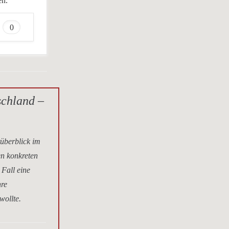
en.
0
schland –
tüberblick im
en konkreten
 Fall eine
hre
wollte.