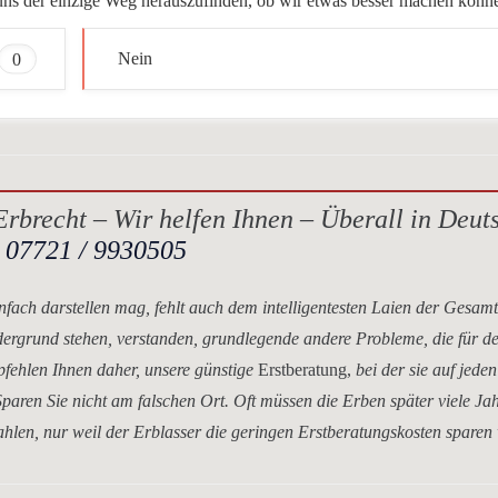
ür uns der einzige Weg herauszufinden, ob wir etwas besser machen könn
0
Nein
rbrecht – Wir helfen Ihnen – Überall in Deut
.
07721 / 9930505
nfach darstellen mag, fehlt auch dem intelligentesten Laien der Gesam
dergrund stehen, verstanden, grundlegende andere Probleme, die für d
mpfehlen Ihnen daher, unsere
günstige
Erstberatung,
bei der sie auf jeden
paren Sie nicht am falschen Ort. Oft müssen die Erben später viele Ja
hlen, nur weil der Erblasser die geringen Erstberatungskosten sparen 