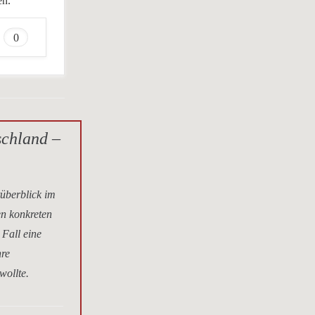
en.
0
schland –
tüberblick im
en konkreten
 Fall eine
hre
wollte.