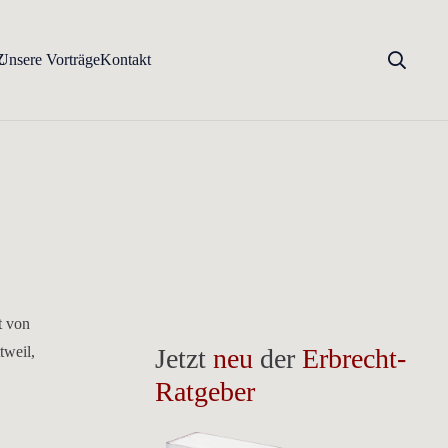
Z
Unsere Vorträge
Kontakt
t von
tweil,
Jetzt
neu
der
Erbrecht-
Ratgeber