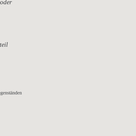
 oder
eil
egenständen