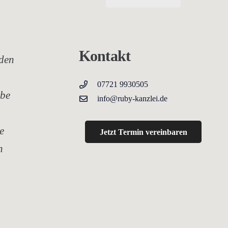
Kontakt
 den
07721 9930505
rbe
info@ruby-kanzlei.de
e
Jetzt Termin vereinbaren
n