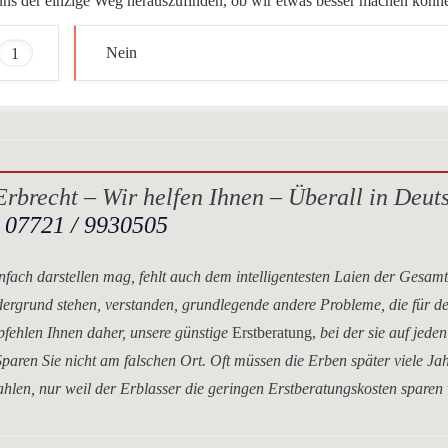
ür uns der einzige Weg herauszufinden, ob wir etwas besser machen könn
1
Nein
rbrecht – Wir helfen Ihnen – Überall in Deut
.
07721 / 9930505
nfach darstellen mag, fehlt auch dem intelligentesten Laien der Gesam
dergrund stehen, verstanden, grundlegende andere Probleme, die für d
mpfehlen Ihnen daher, unsere
günstige
Erstberatung,
bei der sie auf jeden
paren Sie nicht am falschen Ort. Oft müssen die Erben später viele Ja
hlen, nur weil der Erblasser die geringen Erstberatungskosten sparen 