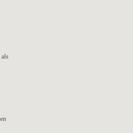
 als
den