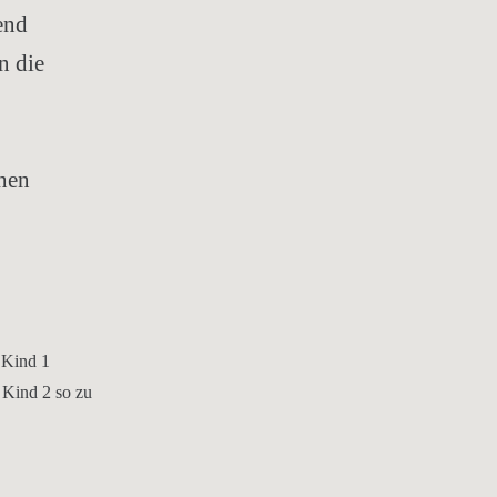
end
n die
ehen
n Kind 1
 Kind 2 so zu