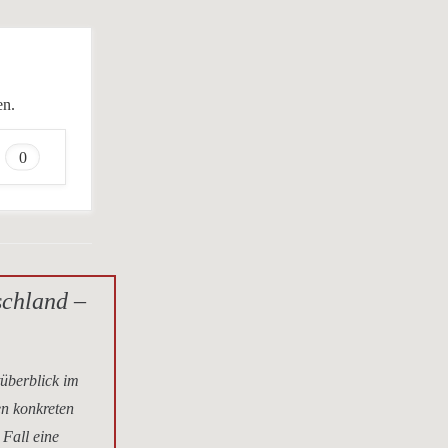
en.
0
schland –
tüberblick im
en konkreten
 Fall eine