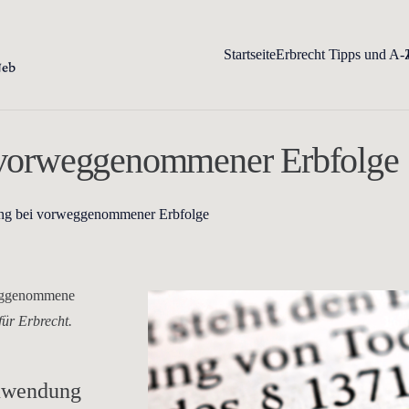
Startseite
Erbrecht Tipps und A-
i vorweggenommener Erbfolge
nung bei vorweggenommener Erbfolge
weggenommene
für Erbrecht.
Zuwendung