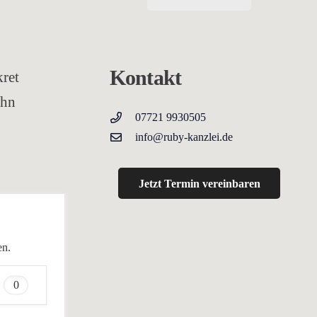
Kontakt
ret
ihn
07721 9930505
info@ruby-kanzlei.de
Jetzt Termin vereinbaren
en.
0