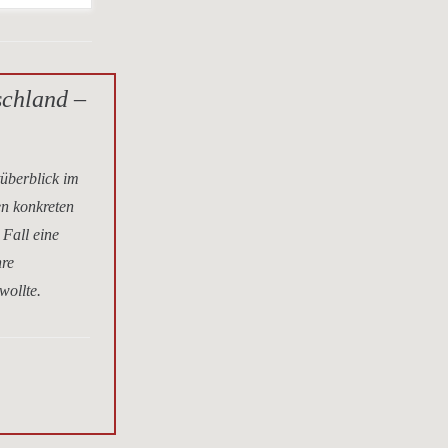
schland –
tüberblick im
en konkreten
 Fall eine
hre
wollte.