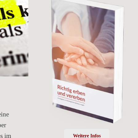
eine
ber
es im
Weitere Infos