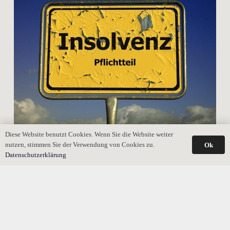
Diese Website benutzt Cookies. Wenn Sie die Website weiter
Wie unterscheidet sich der Nachlassverwalter vom
nutzen, stimmen Sie der Verwendung von Cookies zu.
Ok
Nachlassinsolvenzverwalter?
Datenschutzerklärung