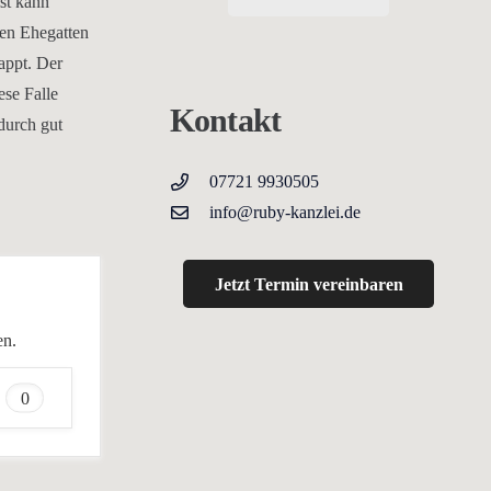
st kann
den Ehegatten
ppt. Der
ese Falle
Kontakt
durch gut
07721 9930505
info@ruby-kanzlei.de
Jetzt Termin vereinbaren
en.
0