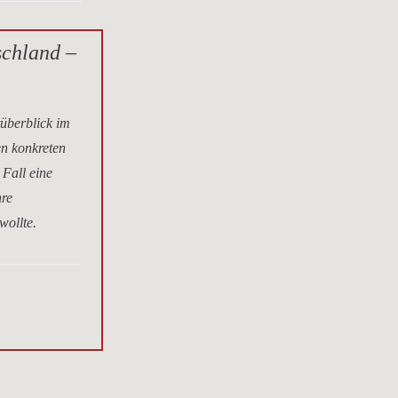
schland –
tüberblick im
en konkreten
 Fall eine
hre
wollte.