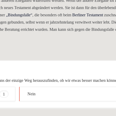
nderen Ehegatten widerrufen werden. Wenn der andere Ehegatte tot i
ch neues Testament abgeändert werden. Sie ist dann für den überleben
iner
„Bindungsfalle“
, die besonders oft beim
Berliner Testament
zuschna
gen gebunden, selbst wenn er jahrzehntelang verwitwet weiter lebt. Di
che Beratung errichtet wurden. Man kann sich gegen die Bindungsfalle 
ür uns der einzige Weg herauszufinden, ob wir etwas besser machen könn
1
Nein