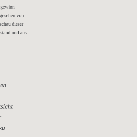
togewinn
bgesehen von
schau dieser
estand und aus
ten
sicht
r
zu