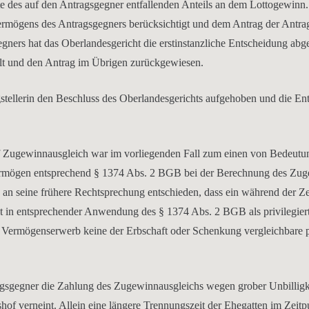
e des auf den Antragsgegner entfallenden Anteils an dem Lottogewinn
mögens des Antragsgegners berücksichtigt und dem Antrag der Antrags
ners hat das Oberlandesgericht die erstinstanzliche Entscheidung abg
ilt und den Antrag im Übrigen zurückgewiesen.
stellerin den Beschluss des Oberlandesgerichts aufgehoben und die En
uf Zugewinnausgleich war im vorliegenden Fall zum einen von Bedeutu
svermögen entsprechend § 1374 Abs. 2 BGB bei der Berechnung des Zu
 an seine frühere Rechtsprechung entschieden, dass ein während der Ze
ht in entsprechender Anwendung des § 1374 Abs. 2 BGB als privilegier
ermögenserwerb keine der Erbschaft oder Schenkung vergleichbare p
agsgegner die Zahlung des Zugewinnausgleichs wegen grober Unbillig
f verneint. Allein eine längere Trennungszeit der Ehegatten im Zeitp