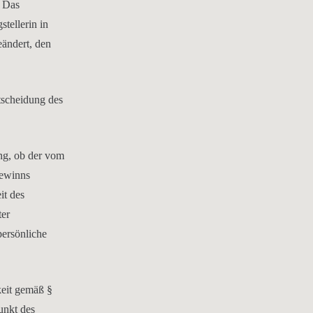
. Das
tellerin in
eändert, den
tscheidung des
ng, ob der vom
gewinns
it des
ter
ersönliche
keit gemäß §
unkt des