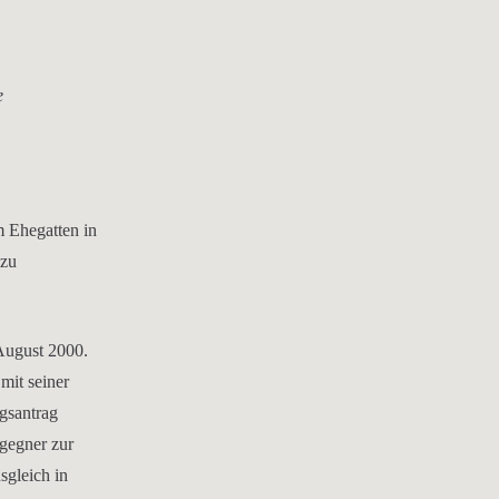
se
m Ehegatten in
 zu
 August 2000.
mit seiner
gsantrag
sgegner zur
sgleich in