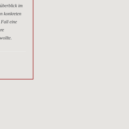
tüberblick im
en konkreten
 Fall eine
hre
wollte.