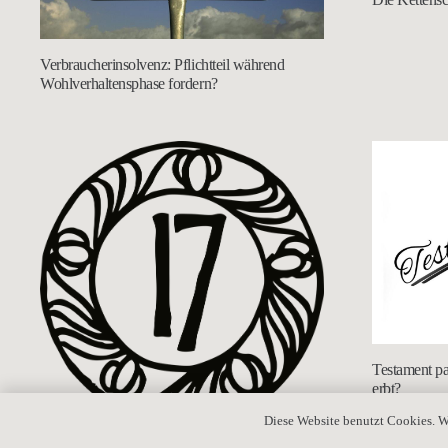
Verbraucherinsolvenz: Pflichtteil während
Wohlverhaltensphase fordern?
Testament pa
erbt?
Diese Website benutzt Cookies. W