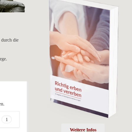
 durch die
rge.
en.
1
Weitere Infos