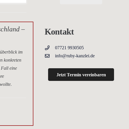
schland –
Kontakt
07721 9930505
tüberblick im
info@ruby-kanzlei.de
en konkreten
 Fall eine
Jetzt Termin vereinbaren
hre
wollte.