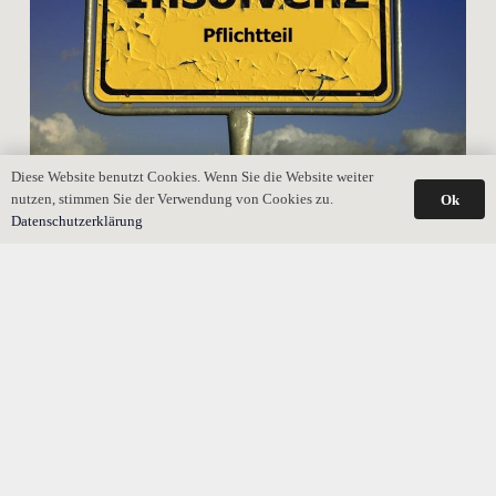
Diese Website benutzt Cookies. Wenn Sie die Website weiter
nutzen, stimmen Sie der Verwendung von Cookies zu.
Ok
Kann mein Pflichtteilsverzicht in der Insolvenz
Datenschutzerklärung
angefochten werden?