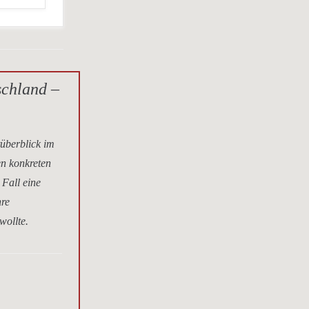
schland –
tüberblick im
en konkreten
 Fall eine
hre
wollte.