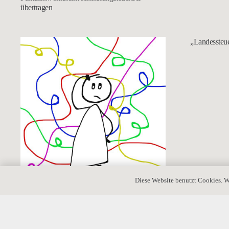
übertragen
„Landessteue
Diese Website benutzt Cookies. W
Sind Stiefkinder nach dem Gesetz
erbberechtigt?