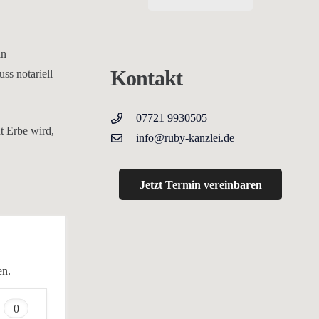
in
Kontakt
ss notariell
07721 9930505
t Erbe wird,
info@ruby-kanzlei.de
Jetzt Termin vereinbaren
en.
0